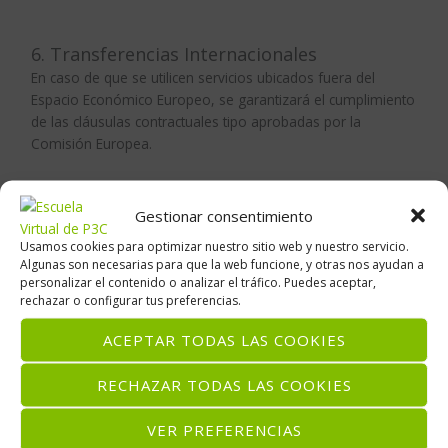
6. Transferencias Internacionales
En caso de que se utilicen servicios ubicados fuera del
Espacio Económico Europeo, se garantizará el cumplimiento
de las cláusulas contractuales tipo aprobadas por la
Comisión Europea.
Gestionar consentimiento
7. Derechos del Usuario
Usamos cookies para optimizar nuestro sitio web y nuestro servicio.
El usuario puede ejercer los siguientes derechos:
Algunas son necesarias para que la web funcione, y otras nos ayudan a
personalizar el contenido o analizar el tráfico. Puedes aceptar,
Derecho de acceso a sus datos personales.
rechazar o configurar tus preferencias.
Derecho de rectificación de datos inexactos.
ACEPTAR TODAS LAS COOKIES
Derecho de supresión (derecho al olvido).
Derecho de oposición.
RECHAZAR TODAS LAS COOKIES
Derecho a la limitación del tratamiento.
Derecho a la portabilidad de los datos.
VER PREFERENCIAS