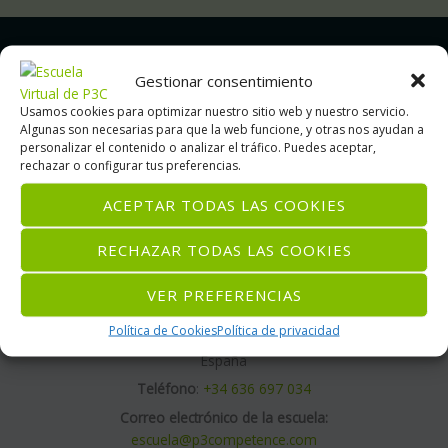
Gestionar consentimiento
Usamos cookies para optimizar nuestro sitio web y nuestro servicio.
Algunas son necesarias para que la web funcione, y otras nos ayudan a
personalizar el contenido o analizar el tráfico. Puedes aceptar,
rechazar o configurar tus preferencias.
Aviso Legal
ACEPTAR TODAS LAS COOKIES
Política de privacidad
Política de Cookies
RECHAZAR TODAS LAS COOKIES
P3 Competence
VER PREFERENCIAS
Por INECIR SLU
Calle Molí Bisbal, 89 B
Política de Cookies
Política de privacidad
12540 Villarreal, Castellón
España
Teléfono
:
+34 636 697 034
Correo electrónico de la escuela:
escuela@p3competence.com